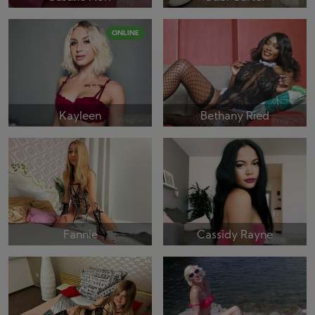
ONLINE
Kayleen
Bethany Ried
Fannie
Cassidy Rayne