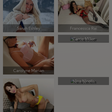
Sarah Eshley
Francessca Rai
Carrie Miller
Carolyne Marian
Nina Ninelis