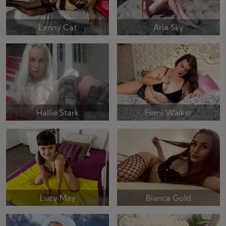
Lenny Cat
Aria Sky
Hallie Stark
Femi Walker
Lucy May
Bianca Gold