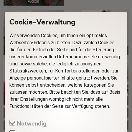
Adda
Cookie-Verwaltung
Wir verwenden Cookies, um Ihnen ein optimales
Webseiten-Erlebnis zu bieten. Dazu zählen Cookies,
die für den Betrieb der Seite und für die Steuerung
Synthia Rich
Elly Moon
unserer kommerziellen Unternehmensziele notwendig
sind, sowie solche, die lediglich zu anonymen
Statistikzwecken, für Komforteinstellungen oder zur
Anzeige personalisierter Inhalte genutzt werden. Sie
können selbst entscheiden, welche Kategorien Sie
zulassen möchten. Bitte beachten Sie, dass auf Basis
Ihrer Einstellungen womöglich nicht mehr alle
Lexi Bee
Maybel Juicy
Funktionalitäten der Seite zur Verfügung stehen.
Paige Hart
Tracy Emerson
Notwendig
Lauren
Rose Sharen