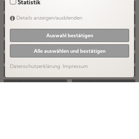
Statistik
Stephany Summerfield
Sasha Nova
Details anzeigen/ausblenden
Amber Fox
Sexy StacyS
Katharina Sky
Peki Passion
Auswahl bestätigen
Cherry Reed
Glossy Mia
Alle auswählen und bestätigen
Kate Hilton
Ariana Sofi
Datenschutzerklärung
Impressum
Kessy Ross
Melissa Adara
Rachel Sparx
Gia Salvato
Chloe Lohan
Valeria Fox
Klaudie Daen
Lara Diamond
Bea Lust
Leila Mystic
Sylvia Moon
Dolly Gomez