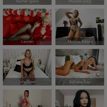
Rachel Sparx
Maybel Juicy
Lauren
Melissa Adara
Julia Steel
Adriana Ray