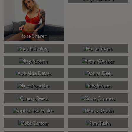
Rose Sharen
Sarah Eshley
Hallie Stark
Niky Storm
Femi Walker
Adelaida Davis
Donna Dee
Nicol Sparkle
Elly Moon
Cherry Reed
Cindy Gomez
Sophia Blackvale
Bianca Gold
Gabi Carter
Kim Rush